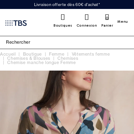
Livraison offerte dès 60€ d'achat*
0
Menu
Boutiques
Connexion
Panier
Accueil
Boutique
Femme
Vêtements femme
Chemises & Blouses
Chemises
Chemise manche longue Femme