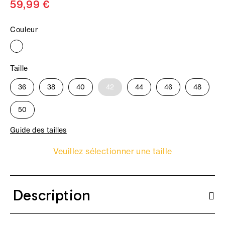
59,99 €
Couleur
Taille
36
38
40
42
44
46
48
50
Guide des tailles
Veuillez sélectionner une taille
Description