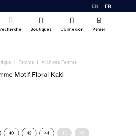
EN
FR
GL
AN
IS
Ç
H
AI
0
S
recherche
Boutiques
Connexion
Panier
tique
Femme
Archives Femme
mme Motif Floral Kaki
40
42
44
46
48