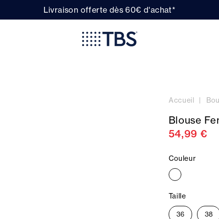
Livraison offerte dès 60€ d'achat*
Accueil
Bou
Blouse Fe
54,99 €
Couleur
Taille
36
38