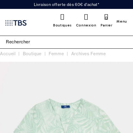
Livraison offerte dès 60€ d'achat*
0
Menu
Boutiques
Connexion
Panier
Accueil
Boutique
Femme
Archives Femme