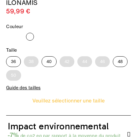
ILONAMIS
59,99 €
Couleur
Taille
36
38
40
42
44
46
48
50
Guide des tailles
Veuillez sélectionner une taille
Impact environnemental
-7%
de co2 eq par rapport à la moyenne du produit