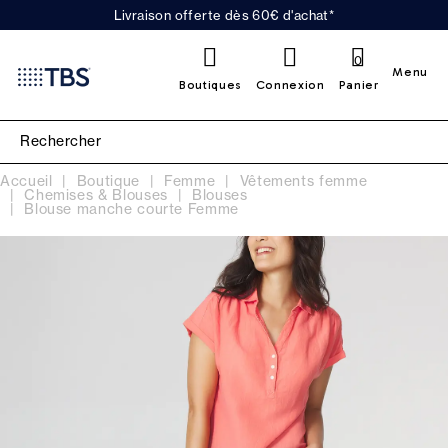
Livraison offerte dès 60€ d'achat*
0
Menu
Boutiques
Connexion
Panier
Accueil
Boutique
Femme
Vêtements femme
Chemises & Blouses
Blouses
Blouse manche courte Femme