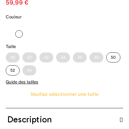
59,99 €
Couleur
Taille
38
40
42
44
46
48
50
52
54
Guide des tailles
Veuillez sélectionner une taille
Description