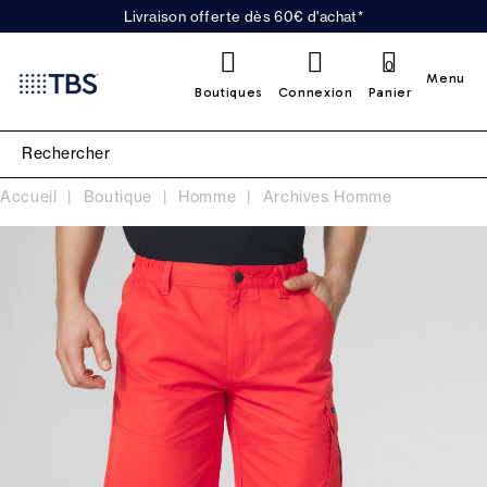
Livraison offerte dès 60€ d'achat*
0
Menu
Boutiques
Connexion
Panier
Accueil
Boutique
Homme
Archives Homme