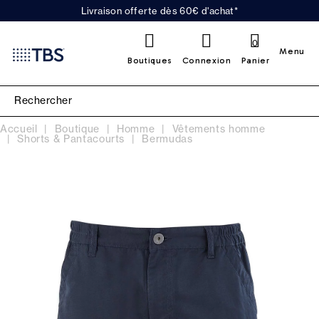
Livraison offerte dès 60€ d'achat*
0
Menu
Boutiques
Connexion
Panier
Accueil
Boutique
Homme
Vêtements homme
Shorts & Pantacourts
Bermudas