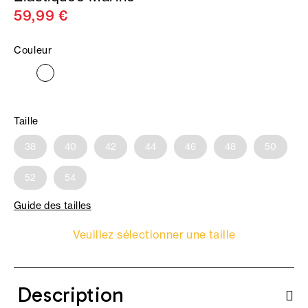
59,99 €
Couleur
Taille
38
40
42
44
46
48
50
52
54
Guide des tailles
Veuillez sélectionner une taille
Description