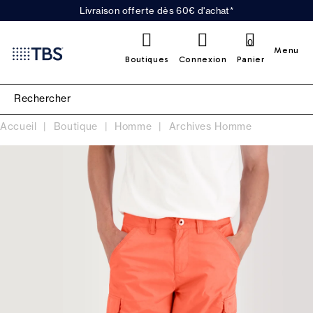
Livraison offerte dès 60€ d'achat*
0
Menu
Boutiques
Connexion
Panier
Accueil
Boutique
Homme
Archives Homme