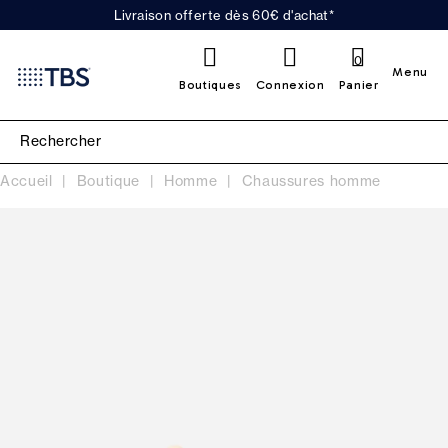
Livraison offerte dès 60€ d'achat*
0
Menu
Boutiques
Connexion
Panier
Accueil
Boutique
Homme
Chaussures homme