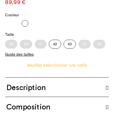
89,99 €
Couleur
Taille
39
40
41
42
43
44
45
Guide des tailles
Veuillez sélectionner une taille
Description
Composition