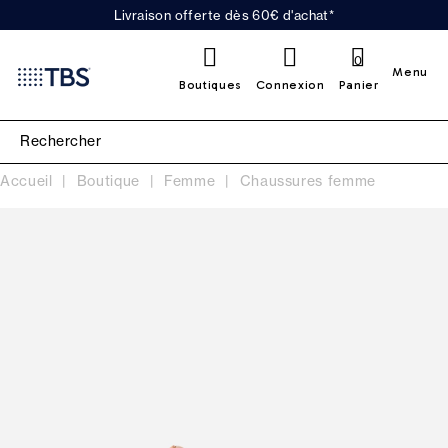
Livraison offerte dès 60€ d'achat*
0
Menu
Boutiques
Connexion
Panier
Accueil
Boutique
Femme
Chaussures femme