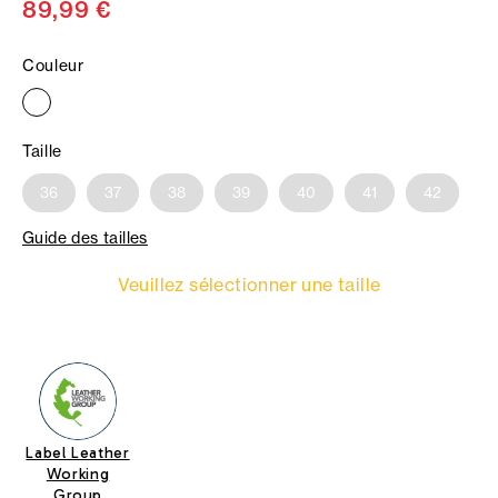
89,99 €
Couleur
Taille
36
37
38
39
40
41
42
Guide des tailles
Veuillez sélectionner une taille
Label Leather
Working
Group