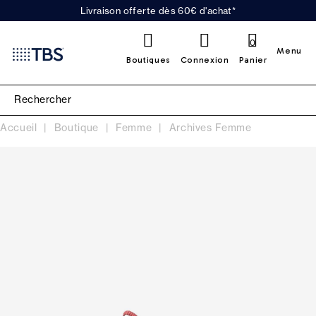
Livraison offerte dès 60€ d'achat*
0
Menu
Boutiques
Connexion
Panier
Accueil
Boutique
Femme
Archives Femme