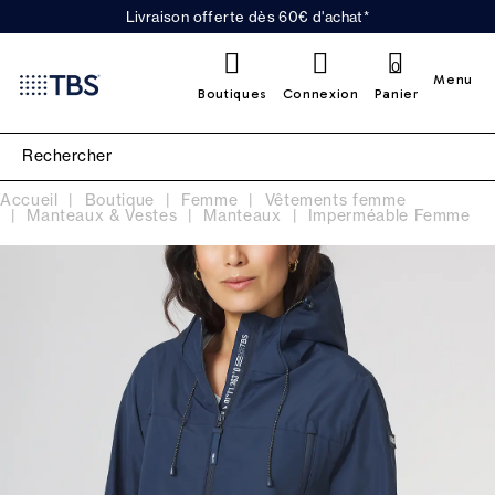
Livraison offerte dès 60€ d'achat*
0
Menu
Boutiques
Connexion
Panier
Accueil
Boutique
Femme
Vêtements femme
Manteaux & Vestes
Manteaux
Imperméable Femme