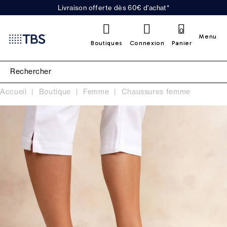
Livraison offerte dès 60€ d'achat*
0
Menu
Boutiques
Connexion
Panier
Accueil
Boutique
Femme
Chaussures femme