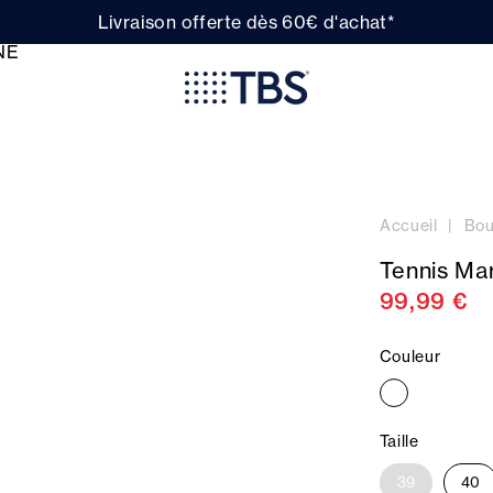
Livraison offerte dès 60€ d'achat*
Accueil
Bou
Tennis Ma
99,99 €
Couleur
Taille
39
40