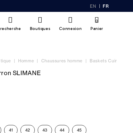
EN
FR
GL
AN
IS
Ç
H
AI
0
S
recherche
Boutiques
Connexion
Panier
tique
Homme
Chaussures homme
Baskets Cuir
rron SLIMANE
41
42
43
44
45