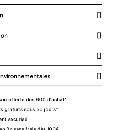
on
ion
environnementales
on offerte dès 60€ d'achat*
s gratuits sous 30 jours*
nt sécurisé
en 3x sans frais dès 100€