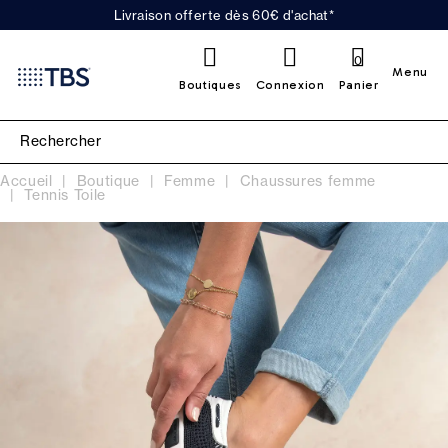
Livraison offerte dès 60€ d'achat*
0
Menu
Boutiques
Connexion
Panier
Accueil
Boutique
Femme
Chaussures femme
Tennis Toile