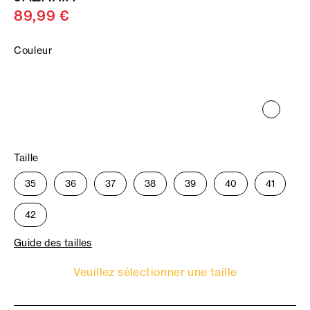
89,99 €
Couleur
Taille
35
36
37
38
39
40
41
42
Guide des tailles
Veuillez sélectionner une taille