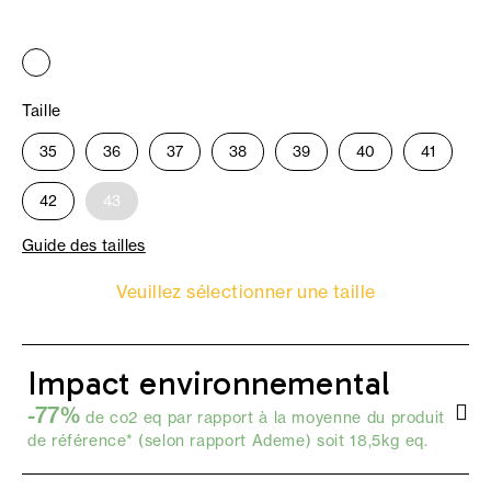
Taille
35
36
37
38
39
40
41
42
43
Guide des tailles
Veuillez sélectionner une taille
Impact environnemental
-77%
de co2 eq par rapport à la moyenne du produit
de référence* (selon
rapport Ademe
) soit 18,5kg eq.