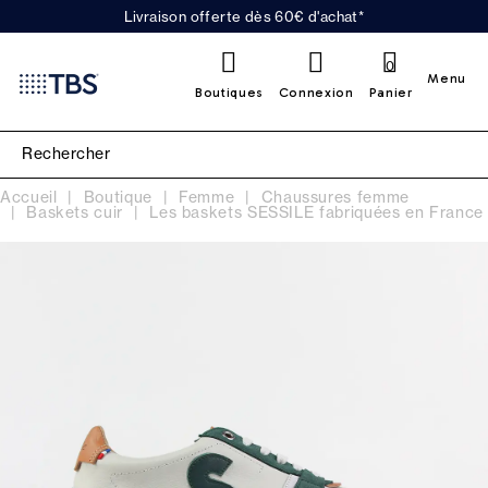
Livraison offerte dès 60€ d'achat*
0
Menu
Boutiques
Connexion
Panier
Accueil
Boutique
Femme
Chaussures femme
Baskets cuir
Les baskets SESSILE fabriquées en France