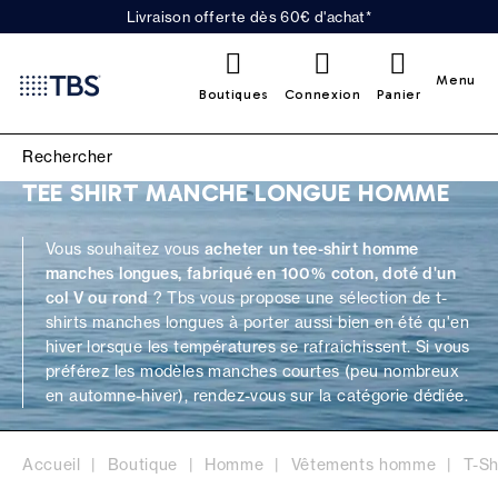
Livraison offerte dès 60€ d'achat*
0
Menu
Boutiques
Connexion
Panier
TEE SHIRT MANCHE LONGUE HOMME
Vous souhaitez vous
acheter un tee-shirt homme
manches longues, fabriqué en 100% coton, doté d'un
col V ou rond
? Tbs vous propose une sélection de
t-
shirts
manches longues à porter aussi bien en été qu'en
hiver lorsque les températures se rafraichissent. Si vous
préférez les
modèles manches courtes
(peu nombreux
en automne-hiver), rendez-vous sur la catégorie dédiée.
Accueil
Boutique
Homme
Vêtements homme
T-Sh