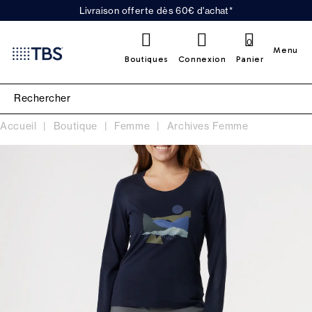
Livraison offerte dès 60€ d'achat*
0
Menu
Boutiques
Connexion
Panier
Accueil
Boutique
Femme
Archives Femme