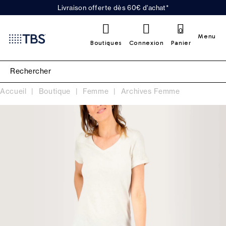
Livraison offerte dès 60€ d'achat*
0
Menu
Boutiques
Connexion
Panier
Accueil
Boutique
Femme
Archives Femme