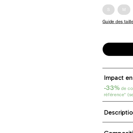
S
M
Guide des taill
Impact en
-33%
de co2
référence* (s
Descripti