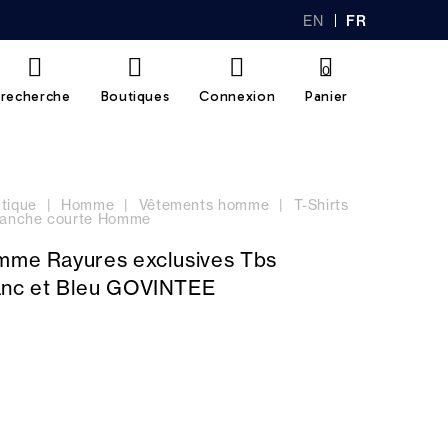
EN
FR
GL
AN
IS
Ç
H
AI
0
S
recherche
Boutiques
Connexion
Panier
tique
Homme
Vêtements homme
T-Shirts
 manche courte Homme
omme Rayures exclusives Tbs
anc et Bleu GOVINTEE