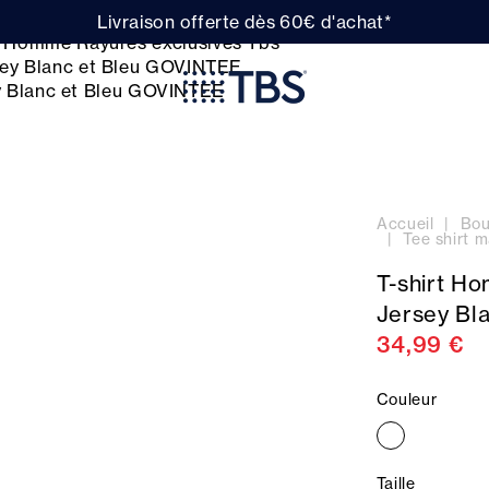
Livraison offerte dès 60€ d'achat*
Accueil
Bou
Tee shirt
T-shirt H
Jersey Bl
34,99 €
Couleur
Taille