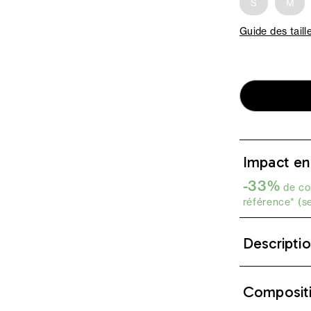
S
M
Guide des taill
Impact en
-33%
de co2
référence* (s
Descripti
Composit