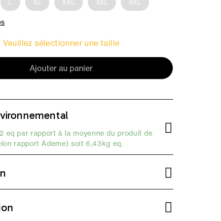
L
XL
XXL
3XL
4XL
es
Veuillez sélectionner une taille
Ajouter au panier
vironnemental
 eq par rapport à la moyenne du produit de
elon
rapport Ademe
) soit 6,43kg eq.
on
ion