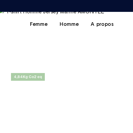
Femme
Homme
A propos
4,84Kg Co2 eq