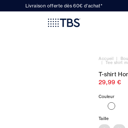
Livraison offerte dès 60€ d'achat*
Accueil
Bou
Tee shirt
T-shirt H
29,99 €
Couleur
Taille