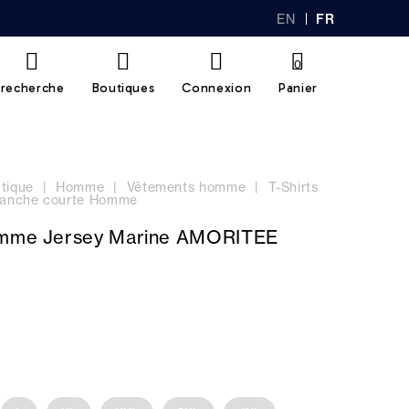
EN
FR
GL
AN
IS
Ç
H
AI
0
S
recherche
Boutiques
Connexion
Panier
tique
Homme
Vêtements homme
T-Shirts
 manche courte Homme
omme Jersey Marine AMORITEE