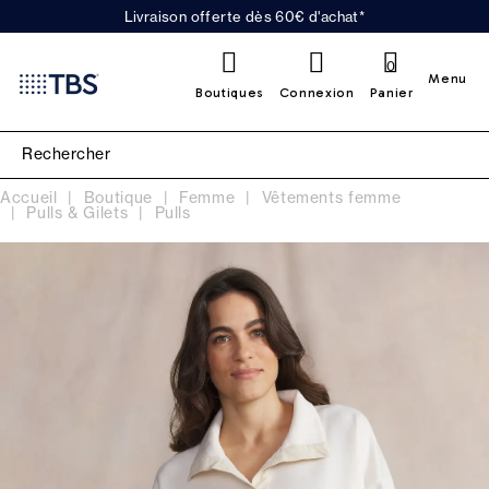
Livraison offerte dès 60€ d'achat*
0
Menu
Boutiques
Connexion
Panier
Accueil
Boutique
Femme
Vêtements femme
Pulls & Gilets
Pulls