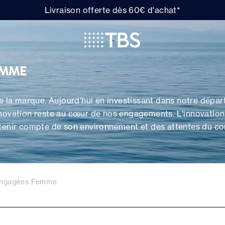
Livraison offerte dès 60€ d'achat*
EMME
de la marque. Aujourd'hui en investissant dans notre dépa
nnovation reste au cœur de nos engagements. L'innovatio
 tenir compte de son environnement et des attentes du c
lle est toujours pensée au service d'usage, au service du c
engagées Femme