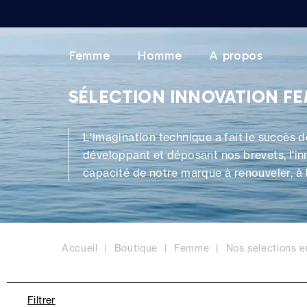
Femme
Homme
A propos
SÉLECTION INNOVATION F
L'imagination technique a fait le succès 
développant et déposant nos brevets, l'i
capacité de notre marque à renouveler, à
soit Technique, technologique, ou green, e
Accueil
Boutique
Femme
Nos sélections 
Filtrer