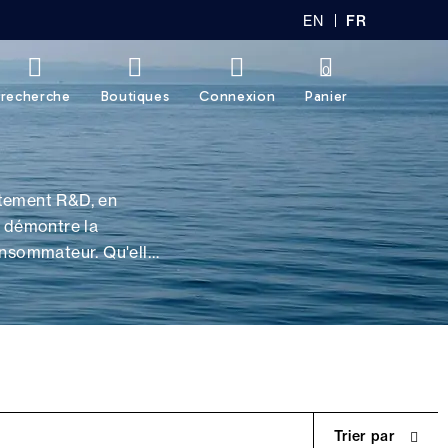
EN
FR
GL
AN
IS
Ç
H
AI
0
S
recherche
Boutiques
Connexion
Panier
rtement R&D, en
n démontre la
onsommateur. Qu'elle
lient.
Trier par