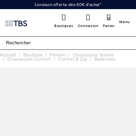
Livraison offerte dès 60€ d'achat*
0
Menu
Boutiques
Connexion
Panier
Accueil
Boutique
Femme
Chaussures femme
Chaussures Confort
Confort & Zip
Ballerines