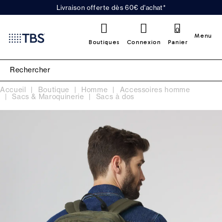
Livraison offerte dès 60€ d'achat*
0
Menu
Boutiques
Connexion
Panier
Accueil
Boutique
Homme
Accessoires homme
Sacs & Maroquinerie
Sacs à dos