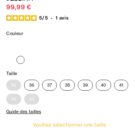
99,99 €
5
/
5
-
1
avis
Couleur
Taille
35
36
37
38
39
40
41
42
43
Guide des tailles
Veuillez sélectionner une taille