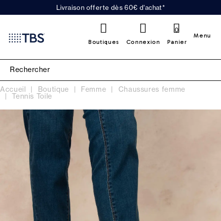
Livraison offerte dès 60€ d'achat*
0
Menu
Boutiques
Connexion
Panier
Accueil
Boutique
Femme
Chaussures femme
Tennis Toile