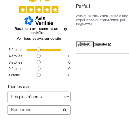
Parfait!
Avis du
23/05/2026
, suite à une
expérience du
16/04/2026
par
Huguette L.
Basé sur
1
avis soumis à un
contrôle
Voir tous les avis sur ce site
Utile
(0)
Signaler
5
étoiles
1
4
étoiles
0
3
étoiles
0
2
étoiles
0
1
étoile
0
Trier les avis