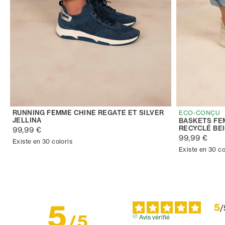
RUNNING FEMME CHINE REGATE ET SILVER
ECO-CONÇU
JELLINA
BASKETS FE
RECYCLÉ BE
99,99 €
99,99 €
Existe en 30 coloris
Existe en 30 co
5
5
/
/
5
Avis vérifié