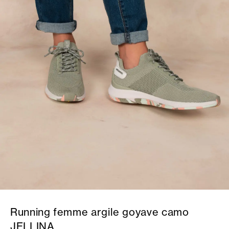
Running femme argile goyave camo
JELLINA