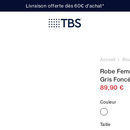
Livraison offerte dès 60€ d'achat*
Accueil
Bou
Robe Femm
Gris Fonc
89,90 €
Couleur
Taille