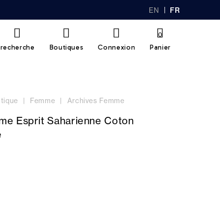
EN
FR
GL
AN
IS
Ç
H
AI
0
S
recherche
Boutiques
Connexion
Panier
tique
Femme
Archives Femme
e Esprit Saharienne Coton
é