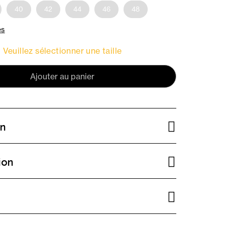
40
42
44
46
48
es
Veuillez sélectionner une taille
Ajouter au panier
on
ion