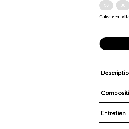
36
38
Guide des taill
Descripti
Composit
Entretien