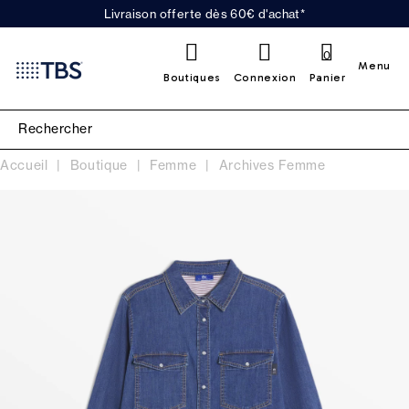
Livraison offerte dès 60€ d'achat*
0
Menu
Boutiques
Connexion
Panier
Accueil
Boutique
Femme
Archives Femme