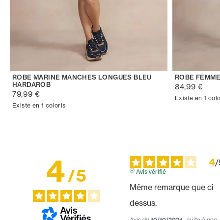
ROBE MARINE MANCHES LONGUES BLEU
ROBE FEMME
HARDAROB
84,99 €
79,99 €
Existe en 1 colo
Existe en 1 coloris
4
4
/
/
5
Avis vérifié
Même remarque que ci 
dessus.
Avis du
10/10/2024
, suite à une