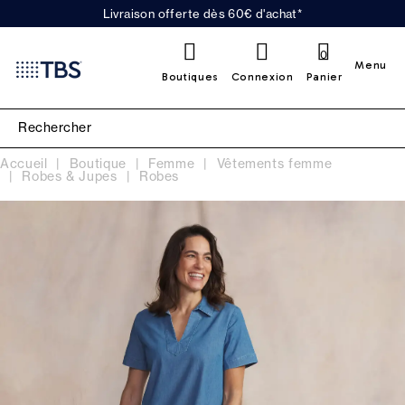
Livraison offerte dès 60€ d'achat*
0
Menu
Boutiques
Connexion
Panier
Accueil
Boutique
Femme
Vêtements femme
Robes & Jupes
Robes