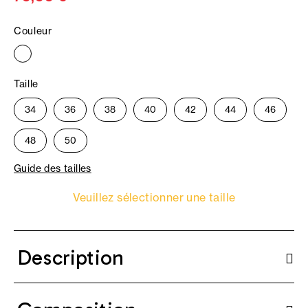
Couleur
Taille
34
36
38
40
42
44
46
48
50
Guide des tailles
Veuillez sélectionner une taille
Description