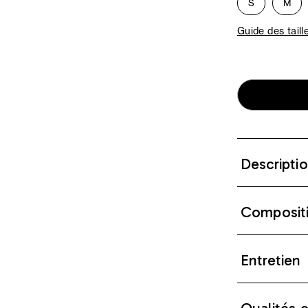
S
M
Guide des taill
Descripti
Composit
Entretien