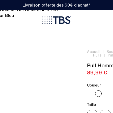
Livraison offerte dès 60€ d'achat*
Accueil
Bou
Pulls
Pu
Pull Homm
89,99 €
Couleur
Taille