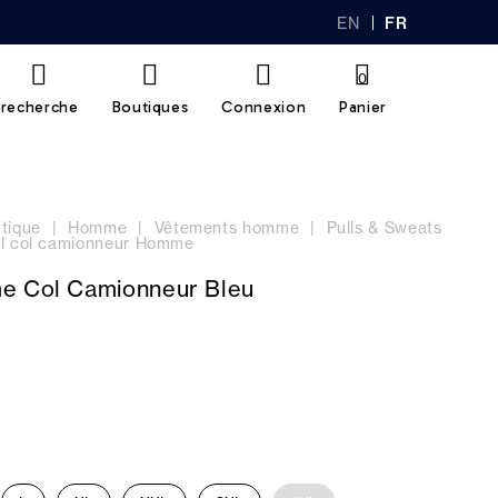
EN
FR
GL
AN
IS
Ç
H
AI
0
S
recherche
Boutiques
Connexion
Panier
tique
Homme
Vêtements homme
Pulls & Sweats
ll col camionneur Homme
e Col Camionneur Bleu