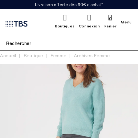
Livraison offerte dès 60€ d'achat*
0
Menu
Boutiques
Connexion
Panier
Accueil
Boutique
Femme
Archives Femme