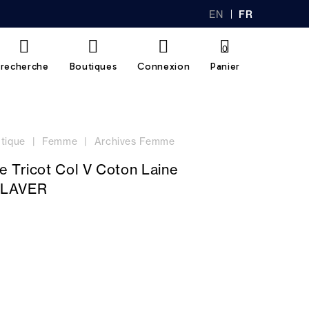
EN
FR
GL
AN
IS
Ç
H
AI
0
S
recherche
Boutiques
Connexion
Panier
tique
Femme
Archives Femme
e Tricot Col V Coton Laine
OLAVER