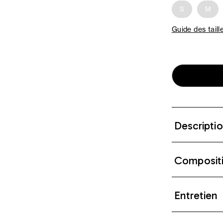
S
M
Guide des taill
Descripti
Composit
Entretien