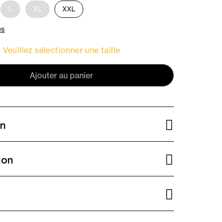
L
XL
XXL
es
Veuillez sélectionner une taille
Ajouter au panier
on
ion