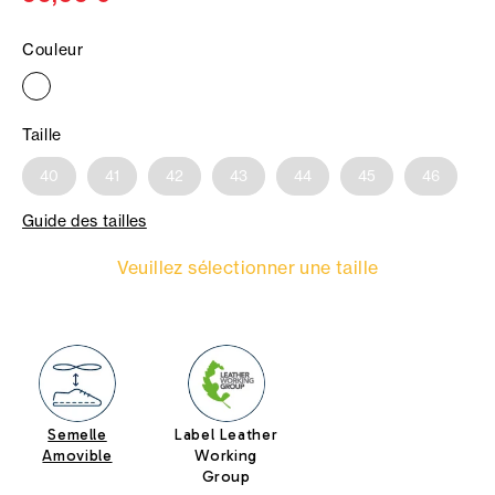
Couleur
Taille
40
41
42
43
44
45
46
Guide des tailles
Veuillez sélectionner une taille
Semelle
Label Leather
Amovible
Working
Group