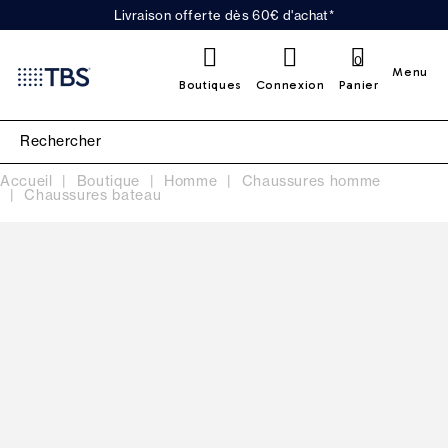
Livraison offerte dès 60€ d'achat*
0
Menu
Boutiques
Connexion
Panier
Accueil
Boutique
Homme
Chaussures homme
Chaussures bateau