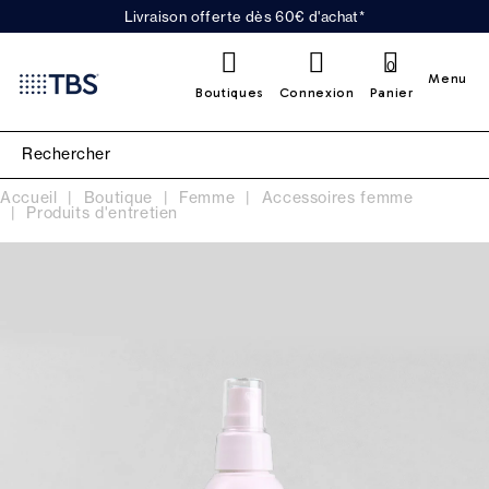
Livraison offerte dès 60€ d'achat*
0
Menu
Boutiques
Connexion
Panier
Accueil
Boutique
Femme
Accessoires femme
Produits d'entretien