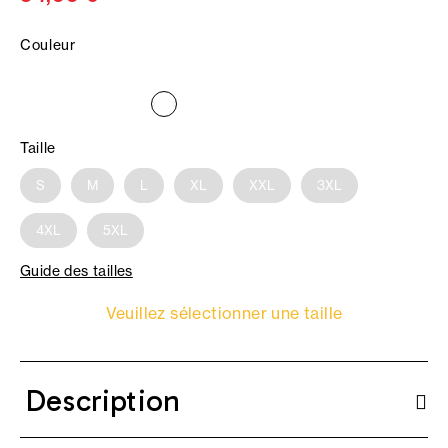
Couleur
Taille
S
M
L
XL
XXL
3XL
4XL
5XL
Guide des tailles
Veuillez sélectionner une taille
Description