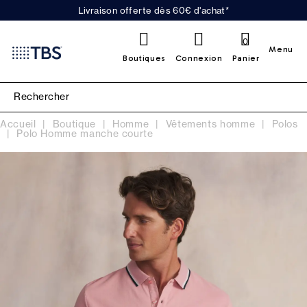
Livraison offerte dès 60€ d'achat*
0
Menu
Boutiques
Connexion
Panier
Accueil
Boutique
Homme
Vêtements homme
Polos
Polo Homme manche courte