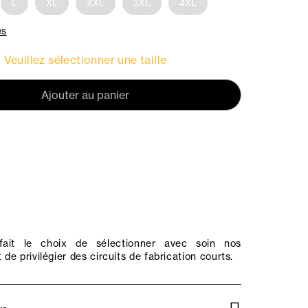
L
XL
XXL
3XL
4XL
es
Veuillez sélectionner une taille
Ajouter au panier
ait le choix de sélectionner avec soin nos
 de privilégier des circuits de fabrication courts.