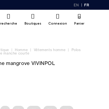
EN
FR
GL
AN
IS
Ç
H
AI
0
S
recherche
Boutiques
Connexion
Panier
tique
Homme
Vêtements homme
Polos
e manche courte
me mangrove VIVINPOL