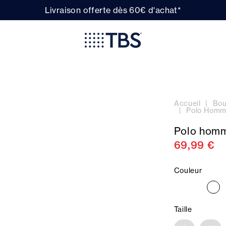
Livraison offerte dès 60€ d'achat*
Accueil
Bou
Polo Homm
Polo hom
69,99 €
Couleur
Taille