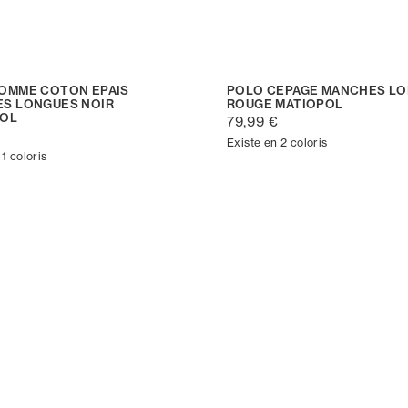
OMME COTON EPAIS
POLO CEPAGE MANCHES L
S LONGUES NOIR
ROUGE MATIOPOL
POL
79,99 €
Existe en 2 coloris
 1 coloris