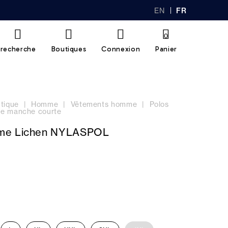
EN
FR
GL
AN
IS
Ç
H
AI
0
S
recherche
Boutiques
Connexion
Panier
tique
Homme
Vêtements homme
Polos
e manche courte
me Lichen NYLASPOL