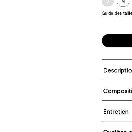
S
M
Guide des taill
Descripti
Composit
Entretien