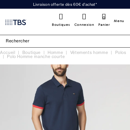
Livraison offerte dès 60€ d'achat*
0
Menu
Boutiques
Connexion
Panier
Accueil
Boutique
Homme
Vêtements homme
Polos
Polo Homme manche courte