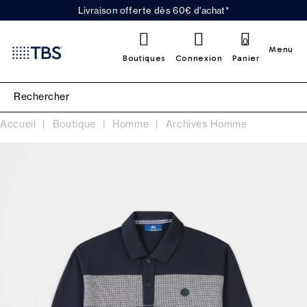
Livraison offerte dès 60€ d'achat*
0
Menu
Boutiques
Connexion
Panier
Accueil
Boutique
Homme
Archives Homme