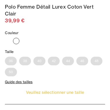
Polo Femme Détail Lurex Coton Vert
Clair
39,99 €
Couleur
Taille
36
38
40
42
44
46
48
50
Guide des tailles
Veuillez sélectionner une taille