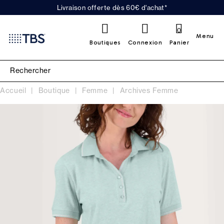
Livraison offerte dès 60€ d'achat*
0
Menu
Boutiques
Connexion
Panier
Accueil
Boutique
Femme
Archives Femme