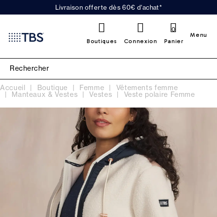
Livraison offerte dès 60€ d'achat*
0
Menu
Boutiques
Connexion
Panier
Accueil
Boutique
Femme
Vêtements femme
Manteaux & Vestes
Vestes
Veste polaire Femme