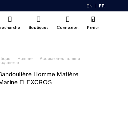
EN
FR
GL
AN
IS
Ç
H
AI
0
S
recherche
Boutiques
Connexion
Panier
tique
Homme
Accessoires homme
oquinerie
Bandoulière Homme Matière
 Marine FLEXCROS