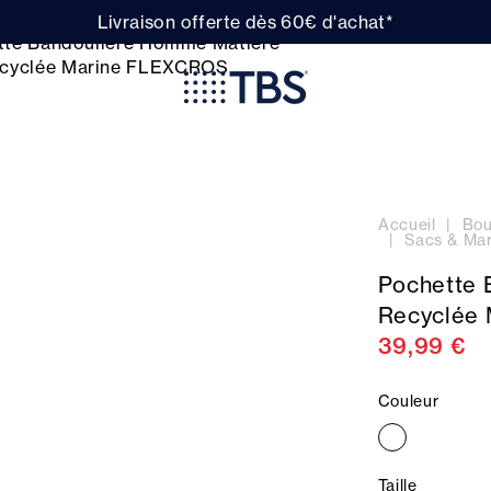
Livraison offerte dès 60€ d'achat*
Accueil
Bou
Sacs & Mar
Pochette 
Recyclée
39,99 €
Couleur
Taille