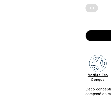
TU
Matière Éco
Conçue
L'éco concepti
composé de m