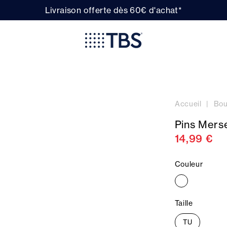
Livraison offerte dès 60€ d'achat*
Accueil
Bou
Pins Mers
14,99 €
Couleur
Taille
TU