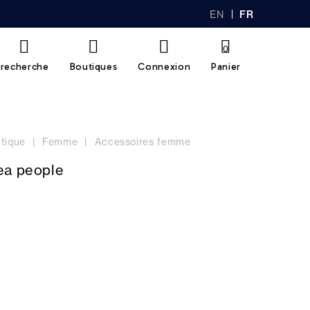
EN
FR
GL
AN
IS
Ç
H
AI
0
S
recherche
Boutiques
Connexion
Panier
tique
Femme
Accessoires femme
ea people