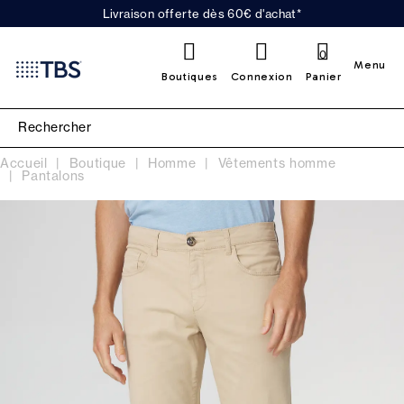
Livraison offerte dès 60€ d'achat*
0
Menu
Boutiques
Connexion
Panier
Accueil
Boutique
Homme
Vêtements homme
Pantalons