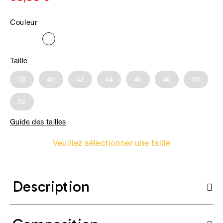
Couleur
Taille
38
40
42
44
46
48
50
52
Guide des tailles
Veuillez sélectionner une taille
Description