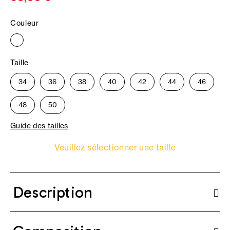
Couleur
Taille
34
36
38
40
42
44
46
48
50
Guide des tailles
Veuillez sélectionner une taille
Description