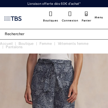
Livraison offerte dès 60€ d'achat*
0
Menu
Boutiques
Connexion
Panier
Accueil
Boutique
Femme
Vêtements femme
Pantalons