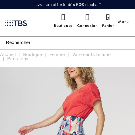
Livraison offerte dès 60€ d'achat*
0
Menu
Boutiques
Connexion
Panier
Accueil
Boutique
Femme
Vêtements femme
Pantalons