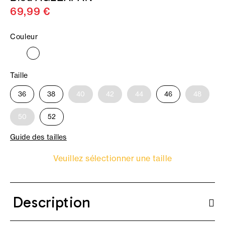
69,99 €
Couleur
Taille
36
38
40
42
44
46
48
50
52
Guide des tailles
Veuillez sélectionner une taille
Description