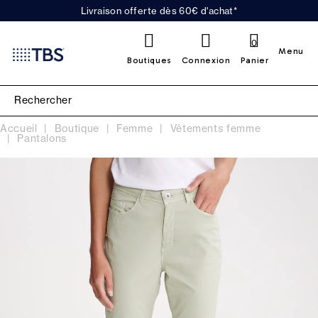
Livraison offerte dès 60€ d'achat*
0
Menu
Boutiques
Connexion
Panier
Accueil
Boutique
Femme
Vêtements femme
Pantalons