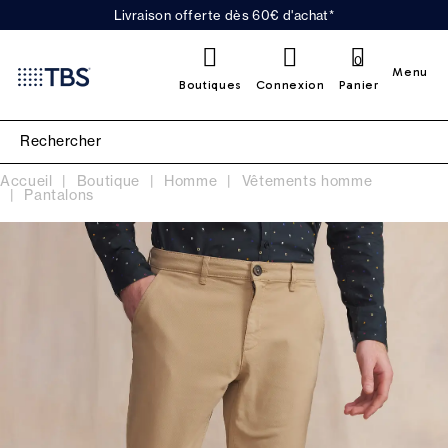
Livraison offerte dès 60€ d'achat*
0
Menu
Boutiques
Connexion
Panier
Accueil
Boutique
Homme
Vêtements homme
Pantalons