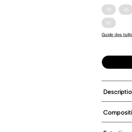
38
40
52
Guide des taill
Descripti
Composit