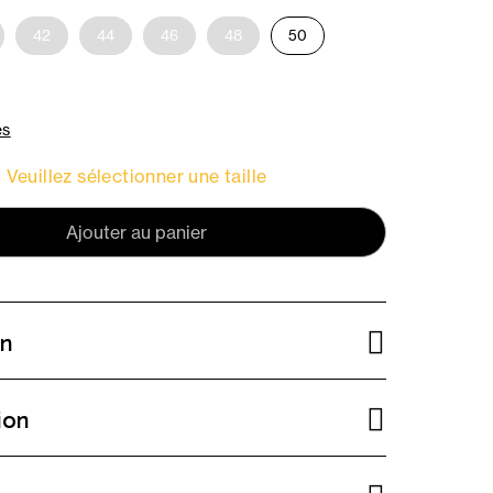
42
44
46
48
50
es
Veuillez sélectionner une taille
Ajouter au panier
on
ion