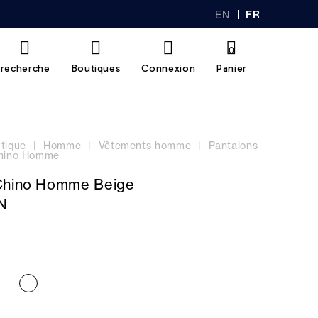
EN
FR
GL
AN
IS
Ç
H
AI
0
S
recherche
Boutiques
Connexion
Panier
tique
Homme
Vêtements homme
Pantalons
chino Homme
Chino Homme Beige
N